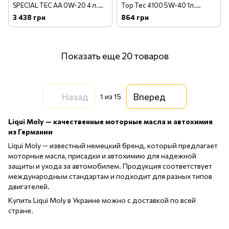
SPECIAL TEC АА 0W-20 4 л.
Top Tec 4100 5W-40 1л.
(8066)
(7500)
3 438 грн
864 грн
Показать еще 20 товаров
Назад
Вперед
1
из 15
Liqui Moly — качественные моторные масла и автохимия
из Германии
Liqui Moly — известный немецкий бренд, который предлагает
моторные масла, присадки и автохимию для надежной
защиты и ухода за автомобилем. Продукция соответствует
международным стандартам и подходит для разных типов
двигателей.
Купить Liqui Moly в Украине можно с доставкой по всей
стране.