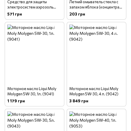
Средство для защиты
Летний омыватель стекла с
электросистем аэрозоль
запахом яблока (концентрат
LIQUI MOLY Electronic-Spray
1:3) Liqui Moly Scheiben-
571 грн
203 грн
200 мл
Reiniger 1 л
Моторное масло Liqui Moly
Моторное масло Liqui Moly
Molygen 5W-30, 1л. (9041)
Molygen 5W-30, 4 л. (9042)
1 179 грн
3 849 грн