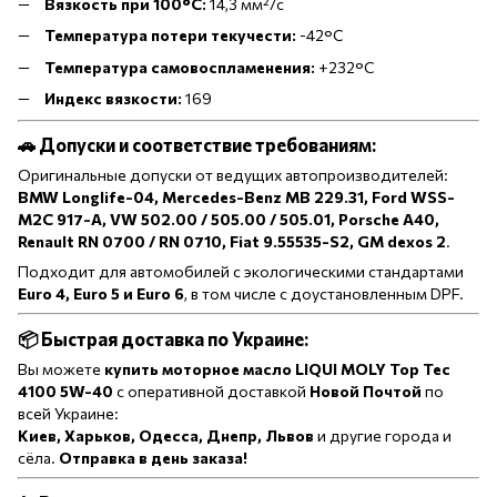
Вязкость при 100°C:
14,3 мм²/с
Температура потери текучести:
-42°C
Температура самовоспламенения:
+232°C
Индекс вязкости:
169
🚗 Допуски и соответствие требованиям:
Оригинальные допуски от ведущих автопроизводителей:
BMW Longlife-04, Mercedes-Benz MB 229.31, Ford WSS-
M2C 917-A, VW 502.00 / 505.00 / 505.01, Porsche A40,
Renault RN 0700 / RN 0710, Fiat 9.55535-S2, GM dexos 2
.
Подходит для автомобилей с экологическими стандартами
Euro 4, Euro 5 и Euro 6
, в том числе с доустановленным DPF.
📦 Быстрая доставка по Украине:
Вы можете
купить моторное масло LIQUI MOLY Top Tec
4100 5W-40
с оперативной доставкой
Новой Почтой
по
всей Украине:
Киев, Харьков, Одесса, Днепр, Львов
и другие города и
сёла.
Отправка в день заказа!